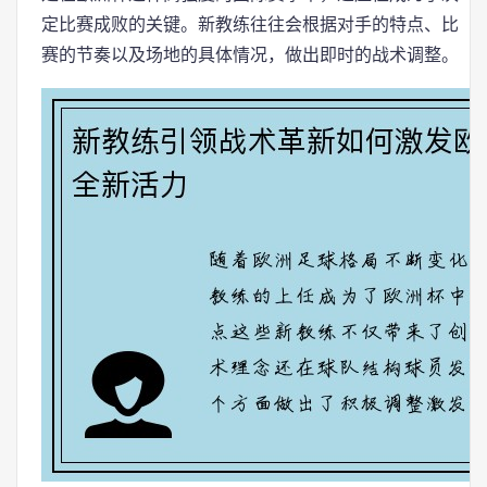
定比赛成败的关键。新教练往往会根据对手的特点、比
赛的节奏以及场地的具体情况，做出即时的战术调整。