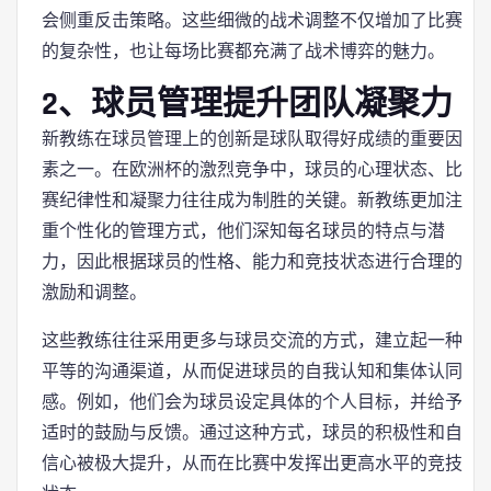
会侧重反击策略。这些细微的战术调整不仅增加了比赛
的复杂性，也让每场比赛都充满了战术博弈的魅力。
2、球员管理提升团队凝聚力
新教练在球员管理上的创新是球队取得好成绩的重要因
素之一。在欧洲杯的激烈竞争中，球员的心理状态、比
赛纪律性和凝聚力往往成为制胜的关键。新教练更加注
重个性化的管理方式，他们深知每名球员的特点与潜
力，因此根据球员的性格、能力和竞技状态进行合理的
激励和调整。
这些教练往往采用更多与球员交流的方式，建立起一种
平等的沟通渠道，从而促进球员的自我认知和集体认同
感。例如，他们会为球员设定具体的个人目标，并给予
适时的鼓励与反馈。通过这种方式，球员的积极性和自
信心被极大提升，从而在比赛中发挥出更高水平的竞技