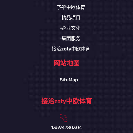
了解中欧体育
精品项目
企业文化
集团服务
接洽zoty中欧体育
网站地图
SiteMap
接洽zoty中欧体育
13594780304