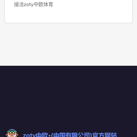
接洽zoty中欧体育