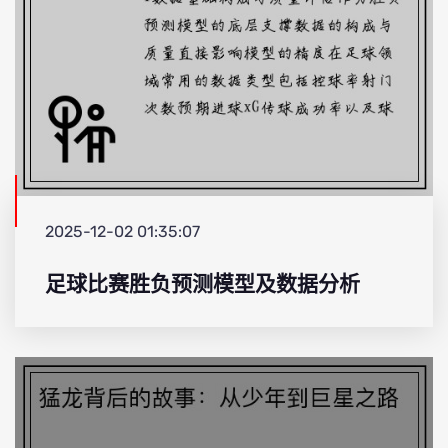
2025-12-02 01:35:07
足球比赛胜负预测模型及数据分析