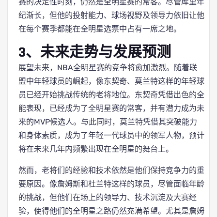
赛的决定性时刻，仍然是全明星赛的常客。尽管库里年
纪渐长，但他的投射能力、球场视野及领导力依旧让他
在每个赛季都能在全明星选票中占有一席之地。
3、未来走势与发展预测
展望未来，NBA全明星赛的竞争将愈加激烈。随着联
盟中年轻球员的崛起，像东契奇、莫兰特这样的年轻球
员已经开始挑战传统的老将地位。东契奇凭借出色的全
能表现，已经成为了全明星赛的常客，并有潜力成为未
来的MVP候选人。与此同时，莫兰特凭借其突破能力
和身体素质，成为了年轻一代球员中的领军人物，预计
将在未来几年内频繁出现在全明星的舞台上。
然而，老将们的经验和技术依然是他们保持竞争力的重
要原因。像詹姆斯和杜兰特这样的球员，尽管面临年龄
的挑战，但他们在场上的领导力、技术沉淀及大赛经
验，使得他们的全明星之路仍然充满希望。尤其是詹姆