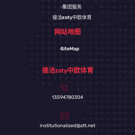
集团服务
接洽zoty中欧体育
网站地图
SiteMap
接洽zoty中欧体育
13594780304
institutionalized@att.net