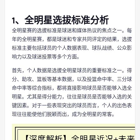
1、全明星选拔标准分析
全明星赛的选拔标准是球迷和媒体热议的焦点之一。每
年的全明星赛，都是球迷和专家共同评定的结果，选拔
标准主要包括球员的个人数据表现、球队战绩、公众影
响力以及球迷投票等多个方面。
首先，个人数据是选拔全明星球员的重要标准之一。得
分、助攻、篮板等基本数据，以及投篮命中率、三分球
命中率等综合指标，都将直接影响球员是否能够入选全
明星。尤其是得分能力，往往是球员是否能够入选的关
键因素。对于一些表现突出的球员而言，个人的出色表
现往往能使他们脱颖而出，成为全明星的常客。