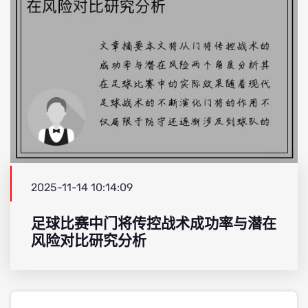
2025-11-14 10:14:09
足球比赛中门将传控战术成功率与潜在
风险对比研究分析