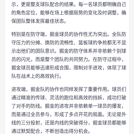
示，更是整支球队配合的结果。每一名球员都明确自己
的角色定位，能够在场上根据局势的变化及时调整，确
保团队整体发挥最佳状态。
特别是在防守端，掘金球员的协作性尤为突出。全队防
守压力的分摊、换防的流畅性、篮板球的争抢都无不显
示出他们的团队意识。掘金的防守体系并非依赖个别球
员的闪光，而是整个团队的共同努力。在防守过程中，
掘金球员能够迅速形成合围，限制对手进攻，体现了球
队在战术上的高效执行。
进攻端，掘金队的协作也同样发挥了重要作用。球员们
通过精准的传球、灵活的跑位和高效的挡拆，成功打破
了对手的防线。掘金的进攻并非依赖单一球员的爆发，
而是通过全员参与，形成了多点开花的局面。无论是外
线的三分投射，还是内线的突破得分，掘金球员都能够
通过默契配合，不断创造出得分机会。