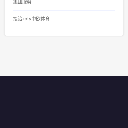
集团服务
接洽zoty中欧体育