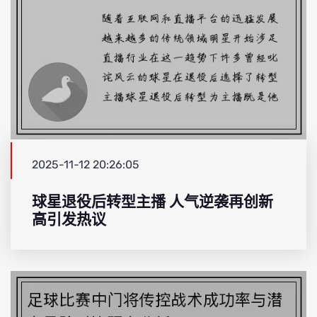
2025-11-12 20:26:05
球星退役后转型主播 人气逆袭再创新
高引发热议