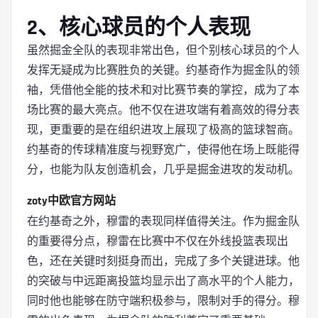
2、核心球员的个人表现
虽然掘金全队的表现非常出色，但个别核心球员的个人
发挥无疑成为比赛胜负的关键。约基奇作为掘金队的领
袖，凭借他全能的技术和对比赛节奏的掌控，成为了本
场比赛的最大亮点。他不仅在进攻端有着高效的得分表
现，更重要的是在组织进攻上展现了极高的篮球智商。
约基奇的传球精准度与视野宽广，使得他在场上既能得
分，也能为队友创造机会，几乎是掘金进攻的发动机。
zoty中欧官方网站
在约基奇之外，穆雷的表现同样值得关注。作为掘金队
的重要得分点，穆雷在比赛中不仅在外线投篮表现出
色，还在关键时刻挺身而出，完成了多个关键进球。他
的突破与中远距离投篮均显示出了高水平的个人能力，
同时他也能够在防守端积极参与，限制对手的得分。穆