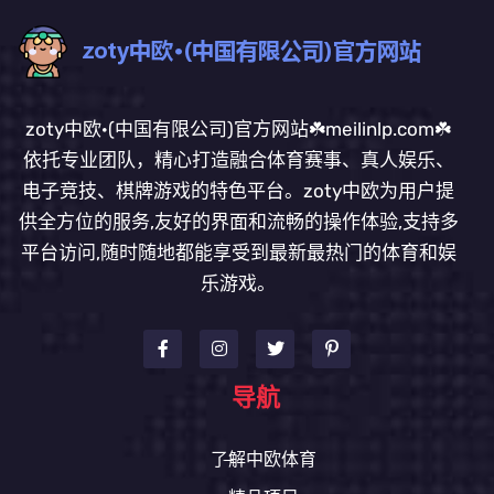
zoty中欧·(中国有限公司)官方网站☘️meilinlp.com☘️
依托专业团队，精心打造融合体育赛事、真人娱乐、
电子竞技、棋牌游戏的特色平台。zoty中欧为用户提
供全方位的服务,友好的界面和流畅的操作体验,支持多
平台访问,随时随地都能享受到最新最热门的体育和娱
乐游戏。
导航
了解中欧体育