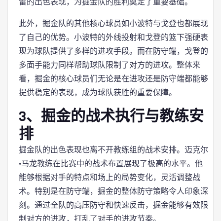
雷的出色表现，为掘金队的胜利奠定了重要基础。
此外，掘金队的其他核心球员如小波特与戈登也都展现
了自己的优势。小波特的外线投射和戈登的篮下强硬表
现为球队提供了多样的进攻手段。而在防守端，戈登的
多面手能力同样帮助球队限制了对方的进攻。整体来
看，掘金的核心球员们无论是在进攻还是防守端都能够
提供稳定的表现，成为球队获胜的重要保障。
3、掘金的战术执行与教练安
排
掘金队的出色表现也离不开教练组的战术安排。迈克尔
·马龙教练在比赛中的战术布置展现了极高的水平。他
能够根据对手的特点和场上的局势变化，灵活调整战
术。特别是在防守端，掘金的整体防守策略令人印象深
刻。通过全队的高压防守和快速反击，掘金能够有效限
制对方的进攻，打乱了对手的进攻节奏。