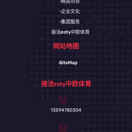
精品项目
企业文化
集团服务
接洽zoty中欧体育
网站地图
SiteMap
接洽zoty中欧体育
13594780304