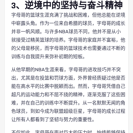
3、逆境中的坚持与奋斗精神
字母哥的篮球生涯充满了挑战和困难，但他总能在逆境
中崭露头角。作为一位来自希腊的球员，字母哥的成长
并非一帆风顺。与许多NBA球员不同，他并不是从小
就接受过精英篮球的培养。字母哥的家庭并不富裕，他
的父母是移民，而字母哥的篮球技术也需要通过不断的
训练与自我提升来弥补初期的短板。
从他早期的NBA生涯来看，字母哥的进攻技巧并不突
出，尤其是在投篮和罚球方面，外界曾经质疑过他是否
能在高水平的比赛中脱颖而出。然而，字母哥凭借自己
超凡的运动能力和不屈不挠的精神，逐渐克服了这些困
难，并在自己的训练中不断提升。从一名默默无闻的角
色球员，到如今成为联盟超级巨星，字母哥的成长过程
让所有人都看到了坚韧与努力的重要性。
不仅如此，字母哥在面对巨大的压力时，始终能够保持