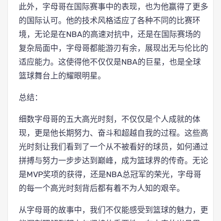
此外，字母哥在国际赛事中的表现，也为他赢得了更多
的国际认可。他的技术风格适应了各种不同的比赛环
境，无论是在NBA的高速对抗中，还是在国际赛场的
复杂局面中，字母哥都能游刃有余，展现出无与伦比的
适应能力。这使得他不仅仅是NBA的巨星，也是全球
篮球舞台上的耀眼明星。
总结：
细数字母哥的五大高光时刻，不仅仅是个人成就的体
现，更是他长期努力、奋斗和超越自我的过程。这些高
光时刻让我们看到了一个从不被看好的球员，如何通过
拼搏与努力一步步达到巅峰，成为篮球界的传奇。无论
是MVP奖项的获得，还是NBA总冠军的荣光，字母哥
的每一个高光时刻背后都有着不为人知的艰辛。
从字母哥的故事中，我们不仅能感受到篮球的魅力，更