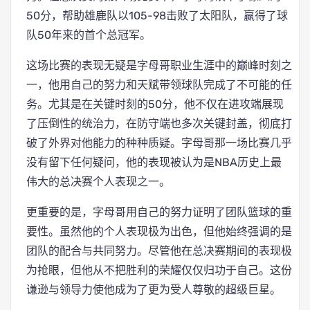
50分，帮助雄鹿队以105-98击败了太阳队，赢得了球
队50年来的首个总冠军。
这场比赛的表现无疑是字母哥职业生涯中的巅峰时刻之
一，他用自己的努力和天赋带领球队完成了不可能的任
务。尤其是在关键时刻的50分，他不仅在进攻端展现
了压倒性的统治力，在防守端也多次关键封盖，彻底打
破了外界对他能力的种种质疑。字母哥那一场比赛几乎
没有留下任何疑问，他的表现被认为是NBA历史上最
伟大的总决赛个人表现之一。
更重要的是，字母哥用自己的努力证明了团队篮球的重
要性。虽然他的个人表现极为出色，但他始终强调的是
团队的配合与共同努力。尽管他在总决赛期间的表现极
为抢眼，但他从不把胜利的荣耀仅仅归功于自己。这份
谦逊与领导力使他成为了更为受人尊敬的超级巨星。