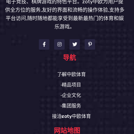
电子竞技、棋牌游戏的特色平台。zoty中欧为用户提
供全方位的服务,友好的界面和流畅的操作体验,支持多
平台访问,随时随地都能享受到最新最热门的体育和娱
乐游戏。
导航
了解中欧体育
精品项目
企业文化
集团服务
接洽zoty中欧体育
网站地图