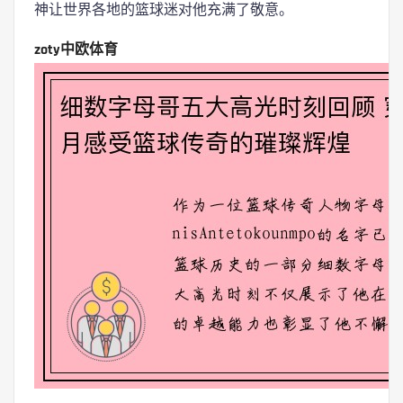
神让世界各地的篮球迷对他充满了敬意。
zoty中欧体育