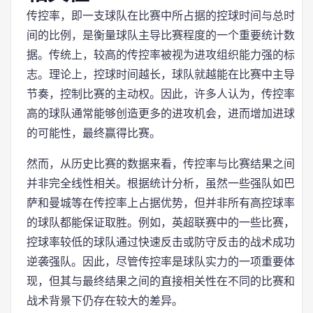
传控率，即一支球队在比赛中所占据的控球时间与总时
间的比例，是衡量球队主导比赛程度的一个重要统计数
据。传统上，较高的传控率被视为进攻组织能力强的标
志。理论上，控球时间越长，球队就越能在比赛中主导
节奏，控制比赛的主动权。因此，许多人认为，传控率
高的球队通常能够创造更多的进攻机会，进而增加进球
的可能性，最终赢得比赛。
然而，从历史比赛的数据来看，传控率与比赛结果之间
并非完全线性相关。根据统计分析，虽然一些强队如巴
萨和曼城等在传控率上占据优势，但并非所有高控球率
的球队都能保证取胜。例如，英超联赛中的一些比赛，
控球率较低的球队通过快速反击或防守反击的战术成功
逆袭强队。因此，尽管传控率是球队实力的一项重要体
现，但其与最终结果之间的直接相关性在不同的比赛和
战术背景下仍存在较大的差异。