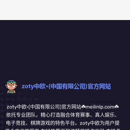
zoty中欧·(中国有限公司)官方网站☘️meilinlp.com☘️
依托专业团队，精心打造融合体育赛事、真人娱乐、
电子竞技、棋牌游戏的特色平台。zoty中欧为用户提