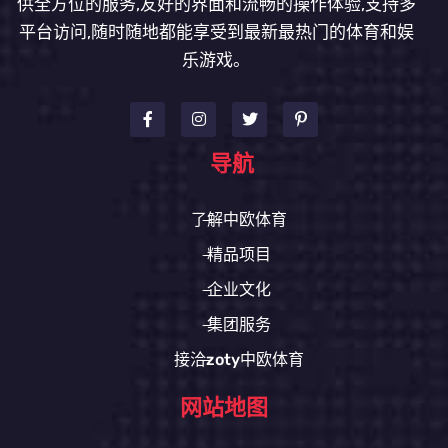
供全方位的服务,友好的界面和流畅的操作体验,支持多
平台访问,随时随地都能享受到最新最热门的体育和娱
乐游戏。
导航
了解中欧体育
精品项目
企业文化
集团服务
接洽zoty中欧体育
网站地图