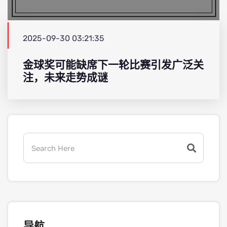
2025-09-30 03:21:35
金球奖可能缺席下一轮比赛引发广泛关
注，未来走势成谜
导航