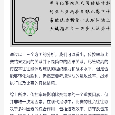
通过以上三个方面的分析，我们可以看出，传控率与比
赛结果之间的关系并不是简单的因果关系。尽管较高的
传控率往往能体现球队的组织能力和战术水平，但是否
能够转化为胜利，仍然需要考虑球队的进攻效率、战术
执行以及比赛的具体情境。
综上所述，传控率是影响比赛结果的一个重要因素，但
并非唯一决定因素。在现代足球中，比赛的胜负往往取
决于多种因素的综合作用，包括进攻效率、防守反击策