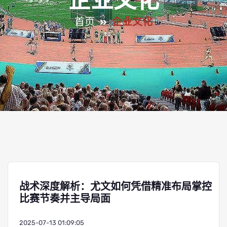
企业文化
首页
企业文化
战术深度解析：尤文如何凭借精准布局掌控
比赛节奏并主导局面
2025-07-13 01:09:05