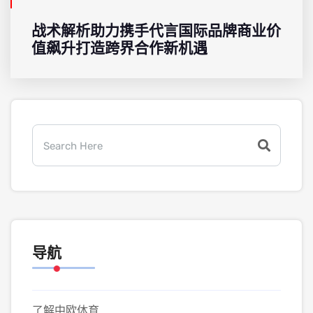
战术解析助力携手代言国际品牌商业价
值飙升打造跨界合作新机遇
导航
了解中欧体育