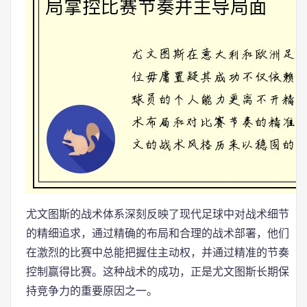
尤文图斯的战术体系深刻反映了现代足球中对战术细节
的精细追求，通过精确的布局和合理的战术部署，他们
在激烈的比赛中总能把握住主动权，并通过精准的节奏
控制赢得比赛。这种战术的成功，正是尤文图斯长期保
持竞争力的重要原因之一。