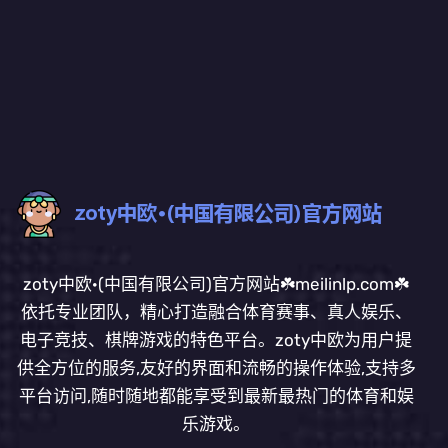
zoty中欧·(中国有限公司)官方网站☘️meilinlp.com☘️
依托专业团队，精心打造融合体育赛事、真人娱乐、
电子竞技、棋牌游戏的特色平台。zoty中欧为用户提
供全方位的服务,友好的界面和流畅的操作体验,支持多
平台访问,随时随地都能享受到最新最热门的体育和娱
乐游戏。