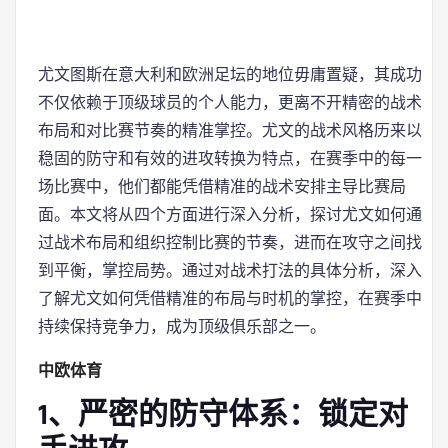
尤文图斯在意大利和欧洲足坛的地位毋庸置疑，其成功
不仅依赖于顶级球员的个人能力，更离不开精密的战术
布局和对比赛节奏的精准掌控。尤文的战术风格历来以
稳固的防守和有效的进攻转换为特点，在赛季中的每一
场比赛中，他们都能凭借精准的战术安排主导比赛局
面。本文将从四个方面进行深入分析，探讨尤文如何通
过战术布局和组织控制比赛的节奏，进而在攻守之间找
到平衡，掌控局势。通过对战术打法的具体分析，深入
了解尤文如何凭借精准的布局与时机的掌控，在赛季中
持续保持竞争力，成为顶级俱乐部之一。
中欧体育
1、严密的防守体系：锁定对