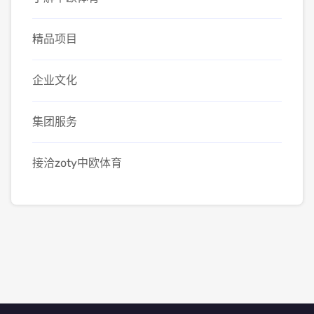
精品项目
企业文化
集团服务
接洽zoty中欧体育