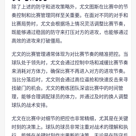
除了上述的防守和进攻策略外，尤文图斯在比赛中的节
奏控制和比赛管理同样至关重要。在面对不同的对手和
比赛局势时，尤文会根据场上情况灵活调整比赛节奏，
既能够通过稳固的防守来打压对方的进攻，也能够通过
高效的进攻来打破僵局。
尤文的比赛管理通常体现为对比赛节奏的精准把控。当
球队处于领先时，尤文会通过控制中场和减缓比赛节奏
来消耗对方体力，确保比赛不再进入对方的进攻节奏。
当比分落后时，尤文则会通过高位逼抢和快速反击来寻
找破门的机会。尤文的教练团队深谙比赛中的时间管
理，能够合理调配球员的体力，并通过及时的换人调整
球队的战术安排。
尤文在比赛中对细节的把控也非常精细，尤其是在关键
时刻的决策上。球队的球员非常注重对战术的理解和执
行，能够在关键时刻作出果断的决策。无论是在防守反