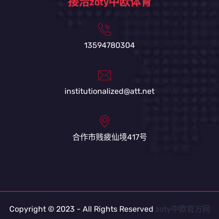
接洽zoty中欧体育
13594780304
institutionalized@att.net
合作市贱疲仙境417号
Copyright © 2023 - All Rights Reserved
zoty中欧官方网