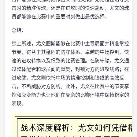
击时的精准传球，还是在进攻时的快速跑动，尤文的球
员都能够在比赛中的重要时刻做出最优选择。
总结：
综上所述，尤文图斯能够在比赛中主导局面并精准掌控
节奏，得益于其稳固的防守体系、卓越的中场控制、快
速的进攻转换以及细致的比赛管理。在防守端，尤文通
过整体配合和球员间的默契，封锁对方的进攻线路；在
进攻端，尤文则依托中场的精准控制和锋线的高效反
击，不断威胁对方防线。此外，尤文在比赛中的节奏掌
控和应变能力也让他们在复杂的比赛环境中保持稳定的
表现。