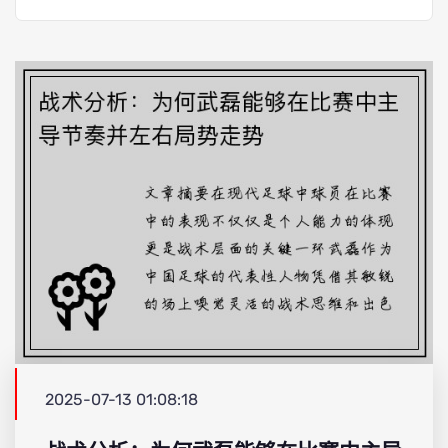
2025-07-13 01:08:18