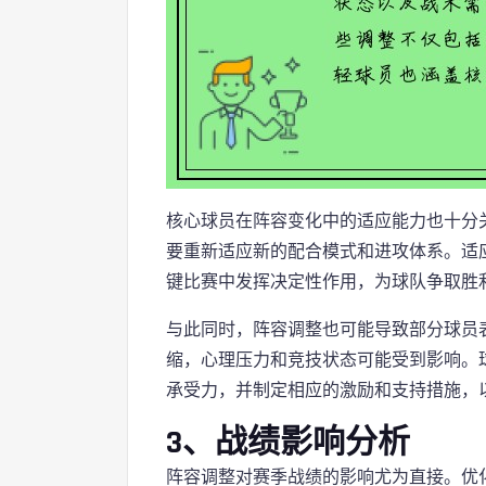
核心球员在阵容变化中的适应能力也十分
要重新适应新的配合模式和进攻体系。适
键比赛中发挥决定性作用，为球队争取胜
与此同时，阵容调整也可能导致部分球员
缩，心理压力和竞技状态可能受到影响。
承受力，并制定相应的激励和支持措施，
3、战绩影响分析
阵容调整对赛季战绩的影响尤为直接。优