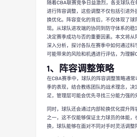
随着CBA联赛竞争日益激烈，各支球队
进行阵容调整，这些调整不仅包括引进外
换优化。阵容变化的背后，不仅体现了球
现。从球队进攻端的协同到防守体系的稳
决定赛季成功与否的重要因素。本文将从
深入分析，探讨各队在赛季中如何通过科
可能带来的风险和机遇进行评估，为理解
1、阵容调整策略
在CBA赛季中，球队的阵容调整策略通
季的表现，结合教练团队的战术理念，决
足，管理层可能会优先寻找三分能力强的
同时，球队还会通过内部轮换优化提升阵
之一，这不仅能够保证主力球员的体能，
换，球队能够在面对不同对手时灵活调整