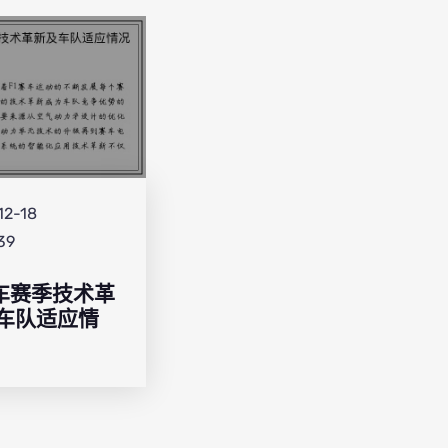
12-18
39
赛车赛季技术革
车队适应情