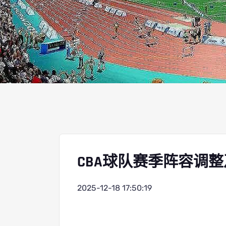
CBA球队赛季阵容调
2025-12-18 17:50:19