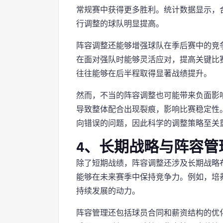
常规赛中获得更多胜利。统计数据显示，
行调整的球队明显提高。
阵容调整还能够增强球队在季后赛中的竞
在面对强队时能够灵活应对，提高关键比
往往能够在后半程取得显著战绩提升。
然而，不当的阵容调整也可能带来负面影
导致整体配合出现裂痕，影响比赛稳定性
向错误的问题，因此科学的调整策略至关
4、长期战略与阵容管
除了短期战绩，阵容调整还涉及长期战略
能够在未来赛季中保持竞争力。例如，培
持续发展的动力。
阵容管理还包括球员合同和薪资结构的优